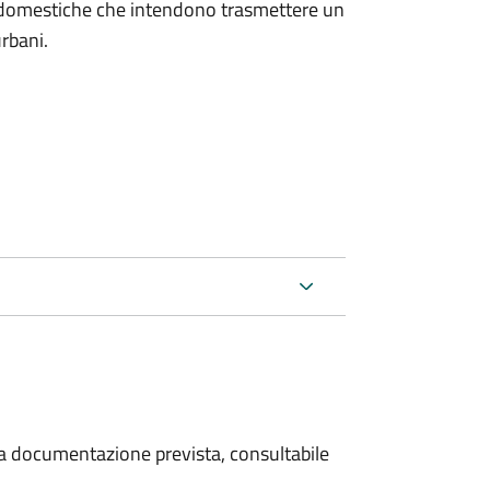
on domestiche che intendono trasmettere un
urbani.
 la documentazione prevista, consultabile