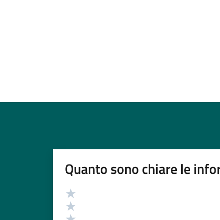
Quanto sono chiare le info
Valutazione
Valuta 5 stelle su 5
Valuta 4 stelle su 5
Valuta 3 stelle su 5