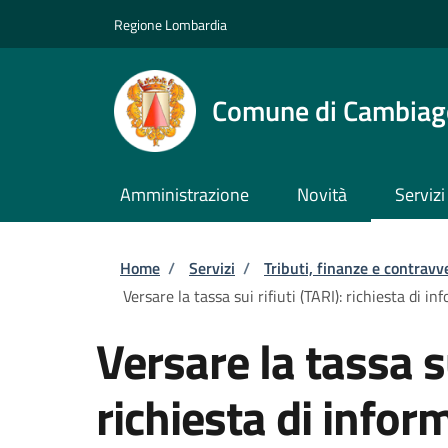
Salta al contenuto principale
Skip to footer content
Regione Lombardia
Comune di Cambiag
Amministrazione
Novità
Servizi
Briciole di pane
Home
/
Servizi
/
Tributi, finanze e contravv
Versare la tassa sui rifiuti (TARI): richiesta di in
Versare la tassa su
richiesta di inform