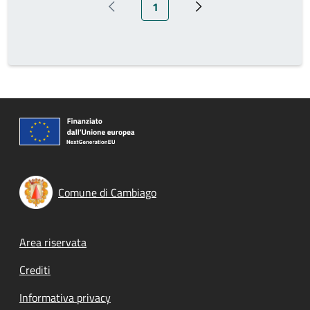
Pagina attuale
1
Pagina precedente
Pagina successiva
Comune di Cambiago
Footer menu
Area riservata
Crediti
Informativa privacy