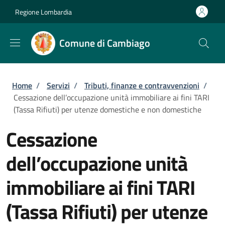
Salta al contenuto principale
Skip to footer content
Regione Lombardia
Comune di Cambiago
Briciole di pane
Home
/
Servizi
/
Tributi, finanze e contravvenzioni
/
Cessazione dell’occupazione unità immobiliare ai fini TARI
(Tassa Rifiuti) per utenze domestiche e non domestiche
Cessazione
dell’occupazione unità
immobiliare ai fini TARI
(Tassa Rifiuti) per utenze