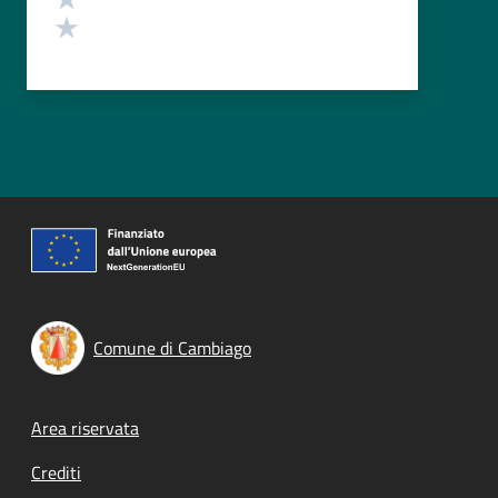
Valuta 1 stelle su 5
Comune di Cambiago
Footer menu
Area riservata
Crediti