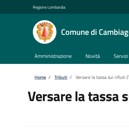
Salta al contenuto principale
Skip to footer content
Regione Lombardia
Comune di Cambiag
Amministrazione
Novità
Servizi
Briciole di pane
Home
/
Tributi
/
Versare la tassa sui rifiuti 
Versare la tassa su