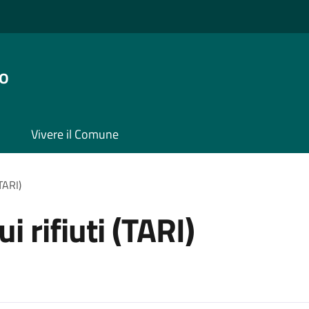
o
Vivere il Comune
(TARI)
i rifiuti (TARI)