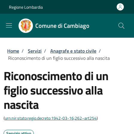
Salta al contenuto principale
Skip to footer content
Regione Lombardia
Comune di Cambiago
Briciole di pane
Home
/
Servizi
/
Anagrafe e stato civile
/
Riconoscimento di un figlio successivo alla nascita
Riconoscimento di un
figlio successivo alla
nascita
(
urn:nir:stato:regio.decreto:1942-03-16;262~art254
)
Servizio attivo