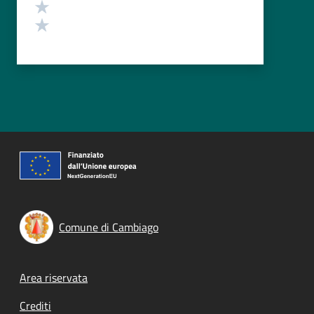
Valuta 2 stelle su 5
Valuta 1 stelle su 5
Comune di Cambiago
Footer menu
Area riservata
Crediti