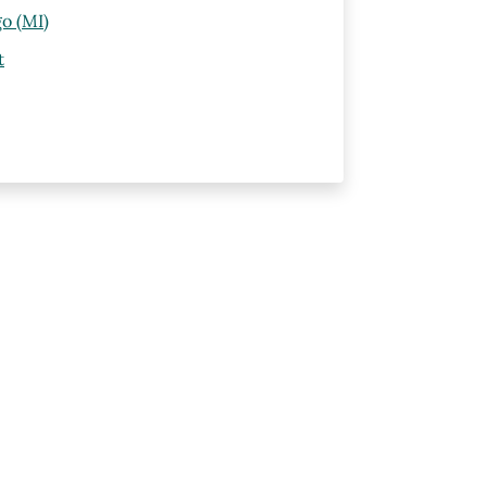
o (MI)
t