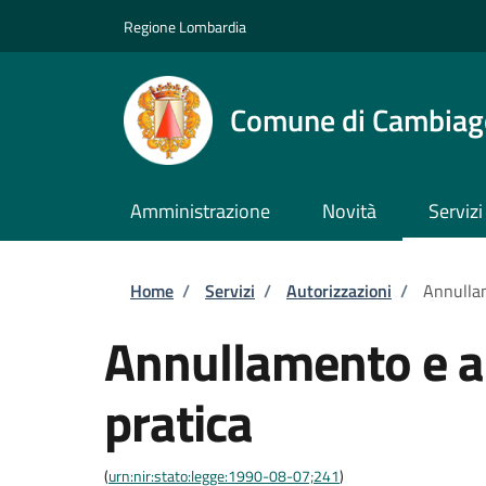
Salta al contenuto principale
Skip to footer content
Regione Lombardia
Comune di Cambiag
Amministrazione
Novità
Servizi
Briciole di pane
Home
/
Servizi
/
Autorizzazioni
/
Annullam
Annullamento e ar
pratica
(
urn:nir:stato:legge:1990-08-07;241
)