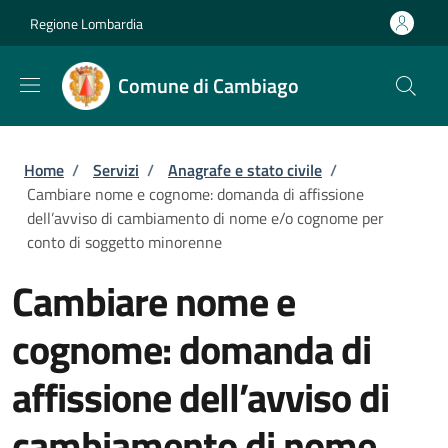
Salta al contenuto principale
Skip to footer content
Regione Lombardia
Comune di Cambiago
Briciole di pane
Home
/
Servizi
/
Anagrafe e stato civile
/
Cambiare nome e cognome: domanda di affissione
dell’avviso di cambiamento di nome e/o cognome per
conto di soggetto minorenne
Cambiare nome e
cognome: domanda di
affissione dell’avviso di
cambiamento di nome