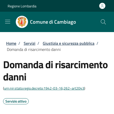
Salta al contenuto principale
Skip to footer content
Regione Lombardia
Comune di Cambiago
Briciole di pane
Home
/
Servizi
/
Giustizia e sicurezza pubblica
/
Domanda di risarcimento danni
Domanda di risarcimento
danni
(
urn:nir:stato:regio.decreto:1942-03-16;262~art2043
)
Servizio attivo