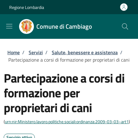
Salta al contenuto principale
Skip to footer content
Regione Lombardia
Comune di Cambiago
Briciole di pane
Home
/
Servizi
/
Salute, benessere e assistenza
/
Partecipazione a corsi di formazione per proprietari di cani
Partecipazione a corsi di
formazione per
proprietari di cani
(
urn:nir:Ministero.lavoro.politiche.sociali:ordinanza:2009-03-03~art1
)
Servizio attivo