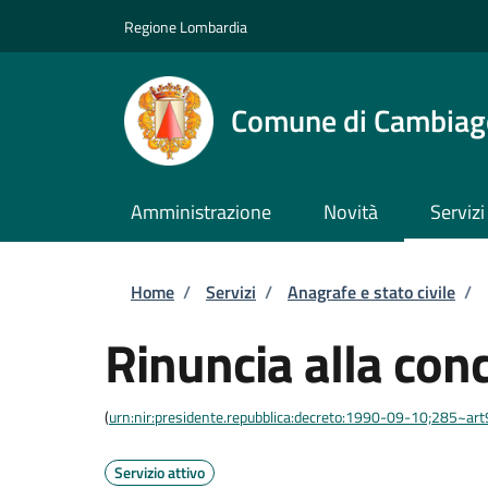
Salta al contenuto principale
Skip to footer content
Regione Lombardia
Comune di Cambiag
Amministrazione
Novità
Servizi
Briciole di pane
Home
/
Servizi
/
Anagrafe e stato civile
/
Rinuncia alla con
(
urn:nir:presidente.repubblica:decreto:1990-09-10;285~ar
Servizio attivo