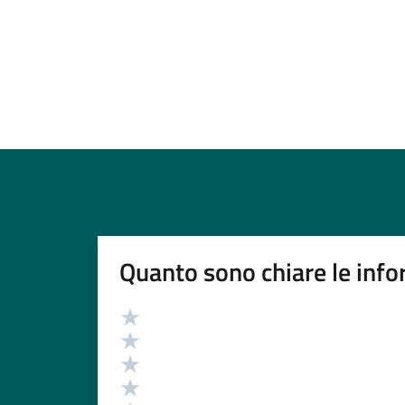
Quanto sono chiare le info
Valutazione
Valuta 5 stelle su 5
Valuta 4 stelle su 5
Valuta 3 stelle su 5
Valuta 2 stelle su 5