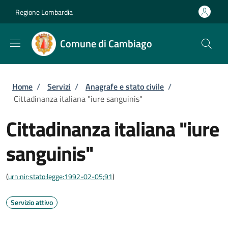
Salta al contenuto principale
Skip to footer content
Regione Lombardia
Comune di Cambiago
Briciole di pane
Home
/
Servizi
/
Anagrafe e stato civile
/
Cittadinanza italiana "iure sanguinis"
Cittadinanza italiana "iure
sanguinis"
(
urn:nir:stato:legge:1992-02-05;91
)
Servizio attivo