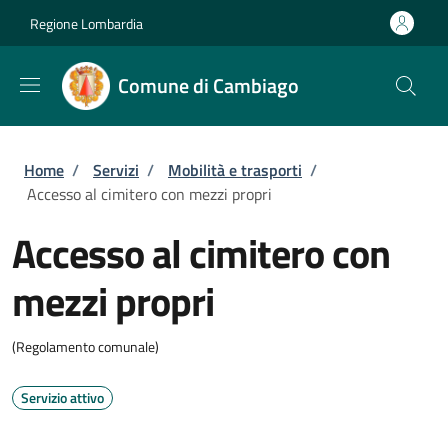
Salta al contenuto principale
Skip to footer content
Regione Lombardia
Comune di Cambiago
Briciole di pane
Home
/
Servizi
/
Mobilità e trasporti
/
Accesso al cimitero con mezzi propri
Accesso al cimitero con
mezzi propri
(Regolamento comunale)
Servizio attivo