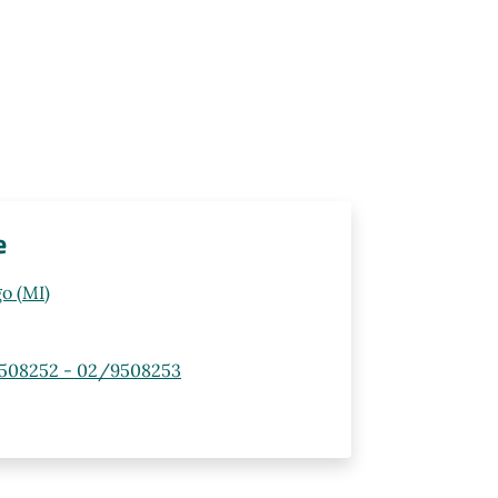
e
o (MI)
508252 - 02/9508253