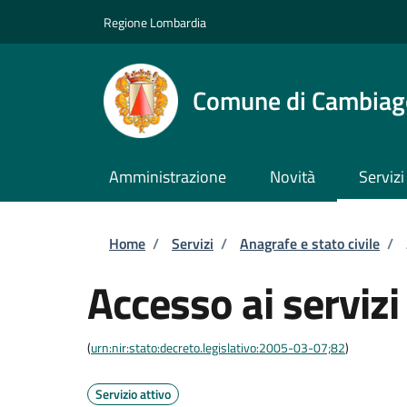
Salta al contenuto principale
Skip to footer content
Regione Lombardia
Comune di Cambiag
Amministrazione
Novità
Servizi
Briciole di pane
Home
/
Servizi
/
Anagrafe e stato civile
/
Accesso ai serviz
(
urn:nir:stato:decreto.legislativo:2005-03-07;82
)
Servizio attivo