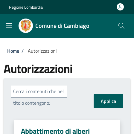
Salta al contenuto principale
Skip to footer content
Regione Lombardia
Comune di Cambiago
Briciole di pane
Home
/
Autorizzazioni
Autorizzazioni
Cerca i contenuti che nel
titolo contengono:
Abbattimento di alberi