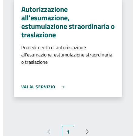
Autorizzazione
all'esumazione,
estumulazione straordinaria o
traslazione
Procedimento di autorizzazione
all'esumazione, estumulazione straordinaria
o traslazione
VAI AL SERVIZIO
Pagina attuale
1
Pagina precedente
Pagina successiva