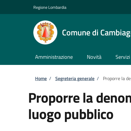
Salta al contenuto principale
Skip to footer content
Regione Lombardia
Comune di Cambiag
Amministrazione
Novità
Servizi
Briciole di pane
Home
/
Segreteria generale
/
Proporre la d
Proporre la deno
luogo pubblico