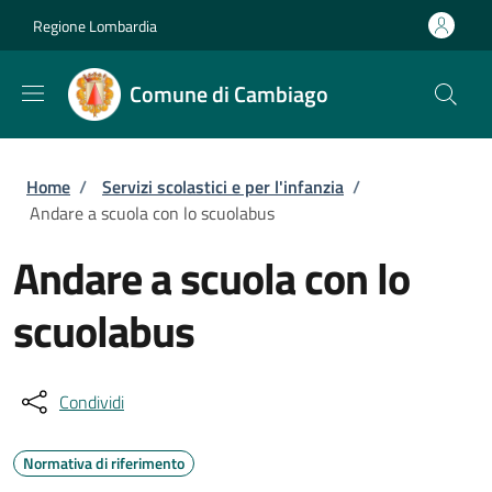
Salta al contenuto principale
Skip to footer content
Regione Lombardia
Comune di Cambiago
Briciole di pane
Home
/
Servizi scolastici e per l'infanzia
/
Andare a scuola con lo scuolabus
Andare a scuola con lo
scuolabus
Condividi
Normativa di riferimento