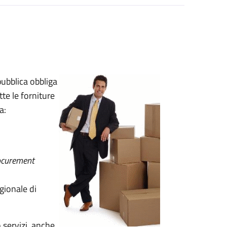
pubblica obbliga
te le forniture
a:
ocurement
egionale di
o servizi, anche