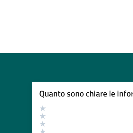
Quanto sono chiare le info
Valutazione
Valuta 5 stelle su 5
Valuta 4 stelle su 5
Valuta 3 stelle su 5
Valuta 2 stelle su 5