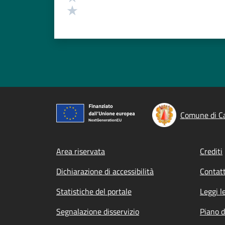
Valuta 1 stelle su 5
Comune di C
Footer menu
Area riservata
Crediti
Dichiarazione di accessibilità
Contatt
Statistiche del portale
Leggi l
Segnalazione disservizio
Piano d