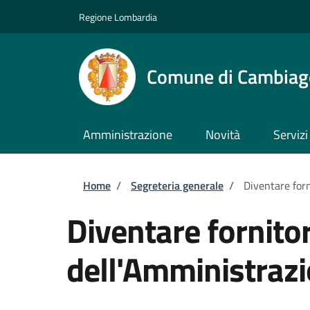
Salta al contenuto principale
Skip to footer content
Regione Lombardia
Comune di Cambiag
Amministrazione
Novità
Servizi
Briciole di pane
Home
/
Segreteria generale
/
Diventare forn
Diventare fornitor
dell'Amministraz