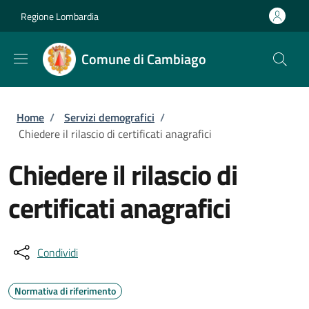
Salta al contenuto principale
Skip to footer content
Regione Lombardia
Comune di Cambiago
Briciole di pane
Home
/
Servizi demografici
/
Chiedere il rilascio di certificati anagrafici
Chiedere il rilascio di
certificati anagrafici
Condividi
Normativa di riferimento