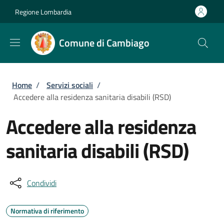
Salta al contenuto principale
Skip to footer content
Regione Lombardia
Comune di Cambiago
Briciole di pane
Home
/
Servizi sociali
/
Accedere alla residenza sanitaria disabili (RSD)
Accedere alla residenza
sanitaria disabili (RSD)
Condividi
Normativa di riferimento