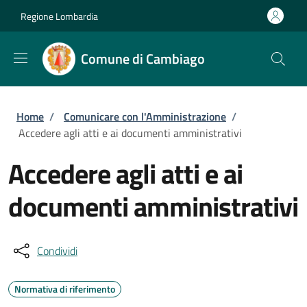
Salta al contenuto principale
Skip to footer content
Regione Lombardia
Comune di Cambiago
Briciole di pane
Home
/
Comunicare con l'Amministrazione
/
Accedere agli atti e ai documenti amministrativi
Accedere agli atti e ai
documenti amministrativi
Condividi
Normativa di riferimento