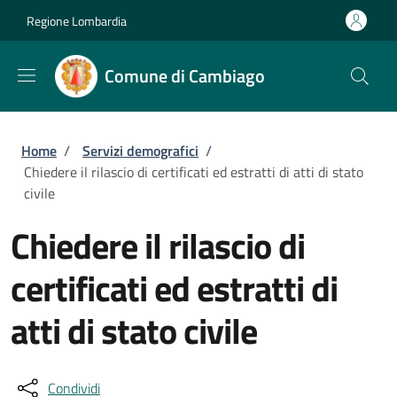
Salta al contenuto principale
Skip to footer content
Regione Lombardia
Comune di Cambiago
Briciole di pane
Home
/
Servizi demografici
/
Chiedere il rilascio di certificati ed estratti di atti di stato
civile
Chiedere il rilascio di
certificati ed estratti di
atti di stato civile
Condividi